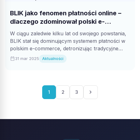
BLIK jako fenomen płatności online –
dlaczego zdominował polski e-
commerce
W ciągu zaledwie kilku lat od swojego powstania,
BLIK stał się dominującym systemem płatności w
polskim e-commerce, detronizując tradycyjne
metody...
calendar_today
31 mar 2025
Aktualności
Stronicowanie
chevron_right
1
2
3
wpisów