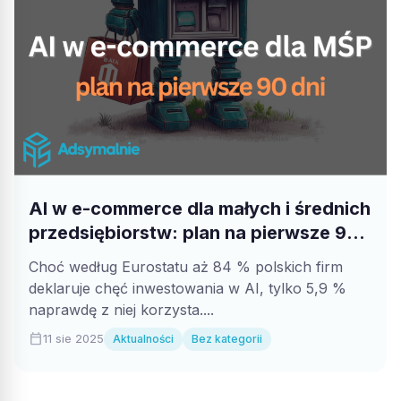
AI w e-commerce dla małych i średnich
przedsiębiorstw: plan na pierwsze 90
dni
Choć według Eurostatu aż 84 % polskich firm
deklaruje chęć inwestowania w AI, tylko 5,9 %
naprawdę z niej korzysta....
calendar_today
11 sie 2025
Aktualności
Bez kategorii