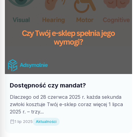
Dostępność czy mandat?
Dlaczego od 28 czerwca 2025 r. każda sekunda
zwłoki kosztuje Twój e-sklep coraz więcej 1 lipca
2025 r. – trzy...
calendar_today
1 lip 2025
Aktualności