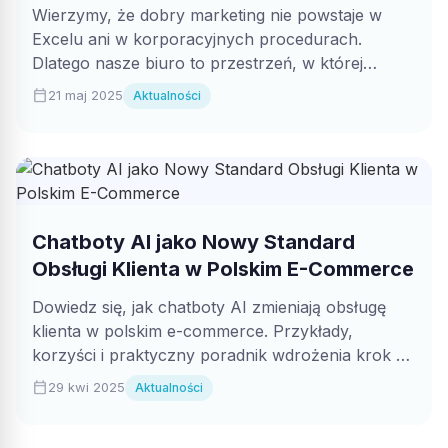
Wierzymy, że dobry marketing nie powstaje w
Excelu ani w korporacyjnych procedurach.
Dlatego nasze biuro to przestrzeń, w której
kreatywność...
calendar_today
21 maj 2025
Aktualności
Chatboty AI jako Nowy Standard
Obsługi Klienta w Polskim E-Commerce
Dowiedz się, jak chatboty AI zmieniają obsługę
klienta w polskim e-commerce. Przykłady,
korzyści i praktyczny poradnik wdrożenia krok po
kroku....
calendar_today
29 kwi 2025
Aktualności