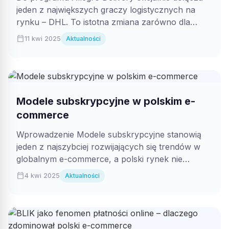
jeden z największych graczy logistycznych na
rynku – DHL. To istotna zmiana zarówno dla
klientów Allegro, jak...
calendar_today
11 kwi 2025
Aktualności
Modele subskrypcyjne w polskim e-
commerce
Wprowadzenie Modele subskrypcyjne stanowią
jeden z najszybciej rozwijających się trendów w
globalnym e-commerce, a polski rynek nie
pozostaje w tyle....
calendar_today
4 kwi 2025
Aktualności