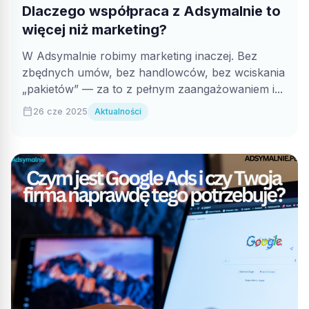
Dlaczego współpraca z Adsymalnie to
więcej niż marketing?
W Adsymalnie robimy marketing inaczej. Bez
zbędnych umów, bez handlowców, bez wciskania
„pakietów” — za to z pełnym zaangażowaniem i...
calendar_today
26 cze 2025
Aktualności