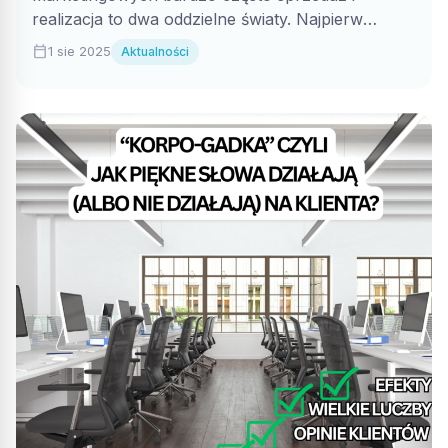
realizacja to dwa oddzielne światy. Najpierw
rozmawiasz z handlowcem, którego...
calendar_today
1 sie 2025
Aktualności