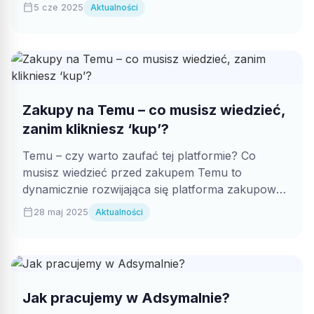
calendar_today
5 cze 2025
Aktualności
Zakupy na Temu – co musisz wiedzieć,
zanim klikniesz ‘kup’?
Temu – czy warto zaufać tej platformie? Co
musisz wiedzieć przed zakupem Temu to
dynamicznie rozwijająca się platforma zakupowa,
która...
calendar_today
28 maj 2025
Aktualności
Jak pracujemy w Adsymalnie?