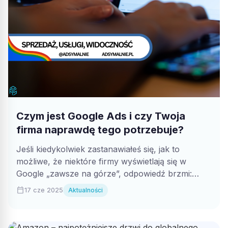
Czym jest Google Ads i czy Twoja
firma naprawdę tego potrzebuje?
Jeśli kiedykolwiek zastanawiałeś się, jak to
możliwe, że niektóre firmy wyświetlają się w
Google „zawsze na górze”, odpowiedź brzmi:
Google...
calendar_today
17 cze 2025
Aktualności