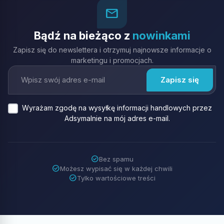
mail_outline
Bądź na bieżąco z
nowinkami
Zapisz się do newslettera i otrzymuj najnowsze informacje o
marketingu i promocjach.
Wyrażam zgodę na wysyłkę informacji handlowych przez
Adsymalnie na mój adres e-mail.
check_circle
Bez spamu
check_circle
Możesz wypisać się w każdej chwili
check_circle
Tylko wartościowe treści