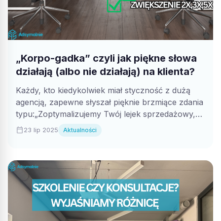
„Korpo-gadka” czyli jak piękne słowa
działają (albo nie działają) na klienta?
Każdy, kto kiedykolwiek miał styczność z dużą
agencją, zapewne słyszał pięknie brzmiące zdania
typu:„Zoptymalizujemy Twój lejek sprzedażowy,
dostarczając kompleksową strategię...
calendar_today
23 lip 2025
Aktualności