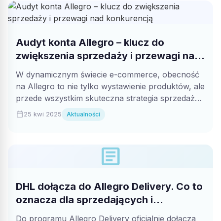
Audyt konta Allegro – klucz do
zwiększenia sprzedaży i przewagi nad
konkurencją
W dynamicznym świecie e-commerce, obecność
na Allegro to nie tylko wystawienie produktów, ale
przede wszystkim skuteczna strategia sprzedaży.
Profesjonalny audyt...
calendar_today
25 kwi 2025
Aktualności
article
DHL dołącza do Allegro Delivery. Co to
oznacza dla sprzedających i
kupujących?
Do programu Allegro Delivery oficjalnie dołącza