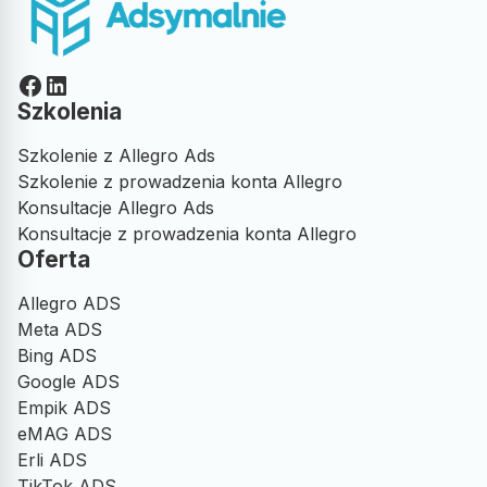
Opublikowano w Google
Facebook
LinkedIn
Szkolenia
Promka Store
PS
Promka Store
Szkolenie z Allegro Ads
Szkolenie z prowadzenia konta Allegro
Gorąco zachęcamy do skorzystania z fachowej pomocy
Konsultacje Allegro Ads
ADSYMALNYCH:)
Konsultacje z prowadzenia konta Allegro
Panowie profesjonaliści w każdym calu – bardzo
Oferta
sympatyczni, życzliwi i pozytywnie nastawieni do ludzi. W
trakcie szkolenia cierpliwie odpowiadali na każde pytanie,
bez pośpiechu i z pełnym zaangażowaniem. Co ważne!–>
Allegro ADS
Pomoc nie kończy się na szkoleniu – nadal służą wsparciem i
Meta ADS
expand_more
Pokaż więcej
chętnie dzielą się wiedzą. Zdecydowanie polecamy!
Bing ADS
Opublikowano w Google
Google ADS
Empik ADS
eMAG ADS
Damian Nowka
DN
Erli ADS
TikTok ADS