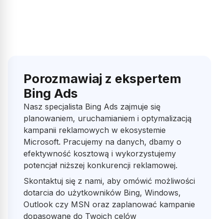
Profesjonalne podejście, świetna komunikacja i realne efekty.
Od samego początku współpraca przebiegała sprawnie,
rzeczowo i z pełnym zaangażowaniem, dzięki ich działaniom
nasza sprzedaż wyraźnie poszła w górę.
Polecam wszystkim!
expand_more
Pokaż więcej
Porozmawiaj z ekspertem
Bing Ads
Opublikowano w Google
Nasz specjalista Bing Ads zajmuje się
planowaniem, uruchamianiem i optymalizacją
Adam Małysz
AM
kampanii reklamowych w ekosystemie
Microsoft. Pracujemy na danych, dbamy o
efektywność kosztową i wykorzystujemy
5 usług w jednym miejscu, polecam
potencjał niższej konkurencji reklamowej.
Skontaktuj się z nami, aby omówić możliwości
dotarcia do użytkowników Bing, Windows,
Opublikowano w Google
Outlook czy MSN oraz zaplanować kampanie
dopasowane do Twoich celów