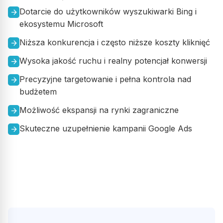
Dotarcie do użytkowników wyszukiwarki Bing i
arrow_forward
ekosystemu Microsoft
Dawid Nawrocki
DN
Niższa konkurencja i często niższe koszty kliknięć
arrow_forward
Wysoka jakość ruchu i realny potencjał konwersji
arrow_forward
Profesjonalne podejście do klienta oraz przyjazna atmosfera.
Szkolenie oceniam na 5+
Precyzyjne targetowanie i pełna kontrola nad
arrow_forward
budżetem
Opublikowano w Google
Możliwość ekspansji na rynki zagraniczne
arrow_forward
Skuteczne uzupełnienie kampanii Google Ads
arrow_forward
dixidi 7
D7
Super profesjonaliści. Gorąco Polecam
Opublikowano w Google