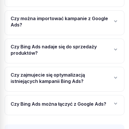
POLECAM W 100% Pełen profesjonalizm Efekty mega
Czy można importować kampanie z Google
zadowalające
Ads?
Opublikowano w Google
Czy Bing Ads nadaje się do sprzedaży
produktów?
Beata Sokołowska
BS
Czy zajmujecie się optymalizacją
istniejących kampanii Bing Ads?
Bardzo profesjonalne szkolenie, kompetentni prowadzący.
Polecam .
Czy Bing Ads można łączyć z Google Ads?
Opublikowano w Google
Axel Panek
AP