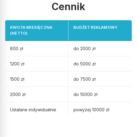
Cennik
Bardzo profesjonalne szkolenie, kompetentni prowadzący.
Polecam .
KWOTA MIESIĘCZNA
BUDŻET REKLAMOWY
(NETTO)
Opublikowano w Google
800 zł
do 2000 zł
Axel Panek
AP
1200 zł
do 5000 zł
1500 zł
do 7500 zł
Szczerze polecam, indywidualne podejście do klienta
2000 zł
do 10000 zł
Opublikowano w Google
Ustalane indywidualnie
powyżej 10000 zł
TooHome
T
TooHome