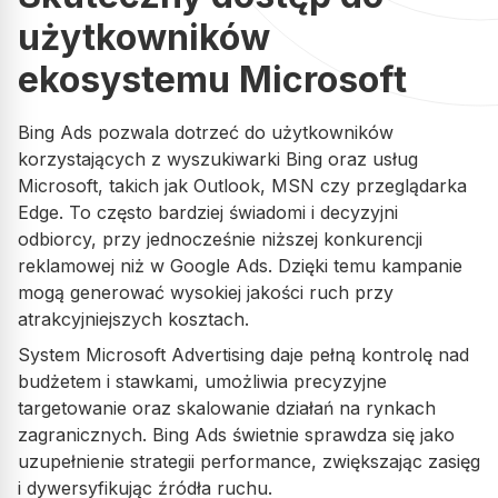
użytkowników
Z bardzo długiego doświadczenia z Adsymalnie, mogę
polecić w 100%, pełen profesjonalizm, jakość usług i dbałość
ekosystemu Microsoft
o Klienta na najwyższym poziomie.
Bing Ads pozwala dotrzeć do użytkowników
korzystających z wyszukiwarki Bing oraz usług
Opublikowano w Google
Microsoft, takich jak Outlook, MSN czy przeglądarka
Edge. To często bardziej świadomi i decyzyjni
Dawid Hild
odbiorcy, przy jednocześnie niższej konkurencji
DH
reklamowej niż w Google Ads. Dzięki temu kampanie
mogą generować wysokiej jakości ruch przy
Rzetelność, bardzo dobry kontakt i zauważalne rezultaty.
atrakcyjniejszych kosztach.
Zaangażowanie oraz skuteczne działania przełożyły się na
System Microsoft Advertising daje pełną kontrolę nad
zauważalny wzrost naszej sprzedaży. Szczególnie polecam
Pana Mateusza.
budżetem i stawkami, umożliwia precyzyjne
targetowanie oraz skalowanie działań na rynkach
zagranicznych. Bing Ads świetnie sprawdza się jako
expand_more
Pokaż więcej
uzupełnienie strategii performance, zwiększając zasięg
i dywersyfikując źródła ruchu.
Opublikowano w Google