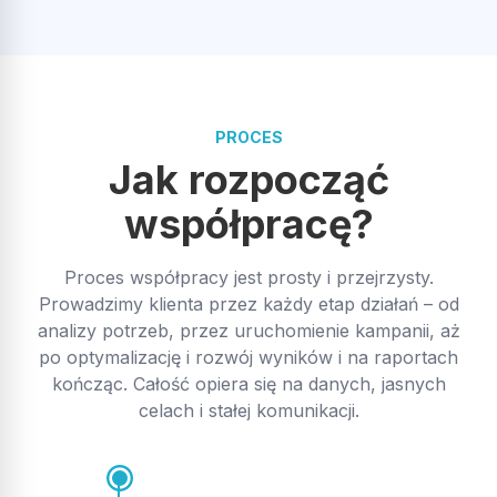
trakcie szkolenia cierpliwie odpowiadali na każde pytanie,
bez pośpiechu i z pełnym zaangażowaniem. Co ważne!–>
Pomoc nie kończy się na szkoleniu – nadal służą wsparciem i
expand_more
Pokaż więcej
chętnie dzielą się wiedzą. Zdecydowanie polecamy!
Opublikowano w Google
PROCES
Jak rozpocząć
Damian Nowka
DN
współpracę?
Współpracujemy już parę miesięcy i naprawdę dobrze to
Proces współpracy jest prosty i przejrzysty.
wygląda, wszystko rzetelnie, uczciwie i czytelnie dla klienta,
Prowadzimy klienta przez każdy etap działań – od
polecam!
analizy potrzeb, przez uruchomienie kampanii, aż
po optymalizację i rozwój wyników i na raportach
kończąc. Całość opiera się na danych, jasnych
Opublikowano w Google
celach i stałej komunikacji.
Paweł Leńczuk
PL