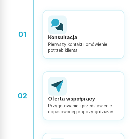
Świetna współpraca od początku do końca. Wszystko
dopięte na ostatni guzik, pełen profesjonalizm.
Zdecydowanie polecam i życzę dalszych sukcesów!
01
Konsultacja
Opublikowano w Google
Pierwszy kontakt i omówienie
potrzeb klienta
Michał Opałka
MO
Z bardzo długiego doświadczenia z Adsymalnie, mogę
polecić w 100%, pełen profesjonalizm, jakość usług i dbałość
02
Oferta współpracy
o Klienta na najwyższym poziomie.
Przygotowanie i przedstawienie
dopasowanej propozycji działań
Opublikowano w Google
Dawid Hild