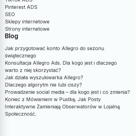
Pinterest ADS
Współpracujemy już parę miesięcy i naprawdę dobrze to
SEO
wygląda, wszystko rzetelnie, uczciwie i czytelnie dla klienta,
Sklepy internetowe
polecam!
Strony internetowe
Blog
Opublikowano w Google
Jak przygotować konto Allegro do sezonu
świątecznego
Paweł Leńczuk
Konsultacja Allegro Ads. Dla kogo jest i dlaczego
PL
warto z niej skorzystać?
Jak działa wyszukiwarka Allegro?
Świetna współpraca od początku do końca. Wszystko
Dlaczego algorytm nie lubi ciszy?
dopięte na ostatni guzik, pełen profesjonalizm.
Prowadzenie social media – dla kogo jest i co zmienia?
Zdecydowanie polecam i życzę dalszych sukcesów!
Koniec z Mówieniem w Pustkę. Jak Posty
Interaktywne Zamieniają Obserwatorów w Lojalną
Społeczność.
Opublikowano w Google
Michał Opałka