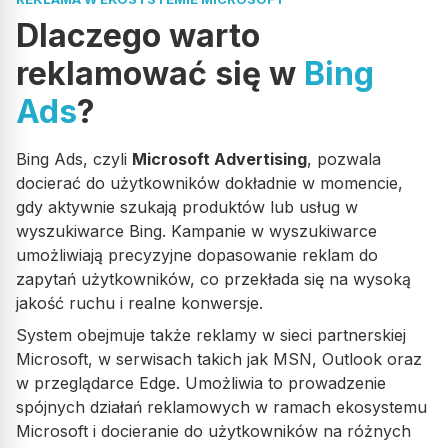
eMAG ADS
Dlaczego warto
reklamować się w
Bing
Erli ADS
Ads
?
SEO
Bing Ads, czyli
Microsoft Advertising
, pozwala
Bing ADS
docierać do użytkowników dokładnie w momencie,
gdy aktywnie szukają produktów lub usług w
wyszukiwarce Bing. Kampanie w wyszukiwarce
TikTok ADS
umożliwiają precyzyjne dopasowanie reklam do
zapytań użytkowników, co przekłada się na wysoką
Pinterest ADS
jakość ruchu i realne konwersje.
System obejmuje także reklamy w sieci partnerskiej
Sklepy internetowe
Microsoft, w serwisach takich jak MSN, Outlook oraz
w przeglądarce Edge. Umożliwia to prowadzenie
spójnych działań reklamowych w ramach ekosystemu
Strony internetowe
Microsoft i docieranie do użytkowników na różnych