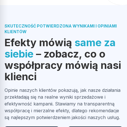
Opublikowano w Google
Czuję się zaopiekowany jako klient i mam pełne zaufanie do
tej współpracy.
Przemysław Wiśniewski
Jeśli ktoś szuka specjalisty od kampanii Allegro Ads, to z
PW
czystym sumieniem polecam Pana Mateusza Nowackiego.
SKUTECZNOŚĆ POTWIERDZONA WYNIKAMI I OPINIAMI
Lepszego partnera w e-commerce naprawdę trudno sobie
KLIENTÓW
wyobrazić.
Efekty mówią
same za
Super,Firma bardzo przyjazna, Otwarta na nowe
pomysły,weryfikuje bardzo fajnie rynek i dostosowuje do
siebie
– zobacz, co o
możliwości sprzedażowych! MEGA!
współpracy mówią nasi
Opublikowano w Google
klienci
Ania Dzim
Opinie naszych klientów pokazują, jak nasze działania
AD
przekładają się na realne wyniki sprzedażowe i
efektywność kampanii. Stawiamy na transparentną
Polecam firmę w 100% Na każde pytanie szybka rzeczowa
współpracę i mierzalne efekty, dlatego rekomendacje
odpowiedź, kontakt łatwy i szybki.
są najlepszym potwierdzeniem jakości naszych usług.