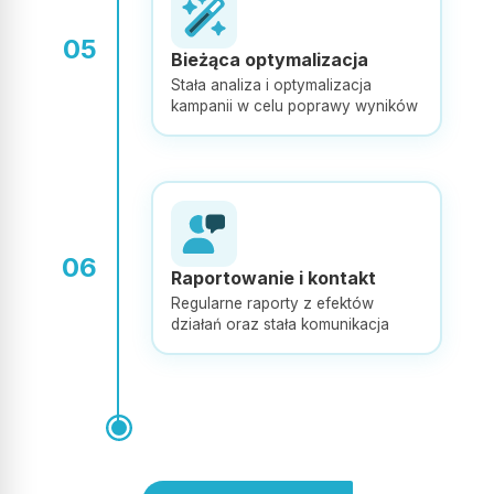
Opublikowano w Google
05
Bieżąca optymalizacja
dixidi 7
Stała analiza i optymalizacja
D7
kampanii w celu poprawy wyników
Super profesjonaliści. Gorąco Polecam
Opublikowano w Google
06
Raportowanie i kontakt
Agata Rutz
Regularne raporty z efektów
AR
działań oraz stała komunikacja
Bardzo polecam, nasze wyniki na allegro znacząco się
poprawiły od kiedy korzystamy z usług adsymalnie
Opublikowano w Google