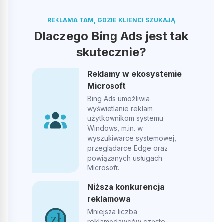
Agata Rutz
AR
REKLAMA TAM, GDZIE KLIENCI SZUKAJĄ
Dlaczego Bing Ads jest tak
skutecznie?
Bardzo polecam, nasze wyniki na allegro znacząco się
poprawiły od kiedy korzystamy z usług adsymalnie
Reklamy w ekosystemie
Microsoft
Opublikowano w Google
Bing Ads umożliwia
wyświetlanie reklam
użytkownikom systemu
Tomasz Regucki
Windows, m.in. w
TR
wyszukiwarce systemowej,
przeglądarce Edge oraz
powiązanych usługach
Polecam. Dobry kontakt, elastyczność we współpracy a
Microsoft.
przede wszystkim skuteczność.
Niższa konkurencja
reklamowa
Opublikowano w Google
Mniejsza liczba
reklamodawców często