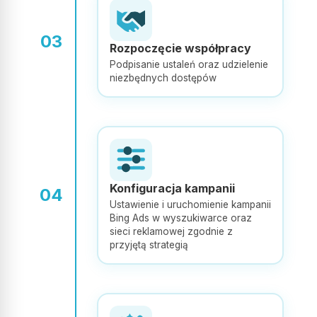
DH
03
Rozpoczęcie współpracy
Rzetelność, bardzo dobry kontakt i zauważalne rezultaty.
Podpisanie ustaleń oraz udzielenie
Zaangażowanie oraz skuteczne działania przełożyły się na
niezbędnych dostępów
zauważalny wzrost naszej sprzedaży. Szczególnie polecam
Pana Mateusza.
expand_more
Pokaż więcej
Opublikowano w Google
Konfiguracja kampanii
04
Ustawienie i uruchomienie kampanii
Dawid Nawrocki
DN
Bing Ads w wyszukiwarce oraz
sieci reklamowej zgodnie z
przyjętą strategią
Profesjonalne podejście do klienta oraz przyjazna atmosfera.
Szkolenie oceniam na 5+