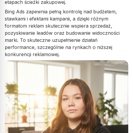
etapach ścieżki zakupowej.
Bing Ads zapewnia pełną kontrolę nad budżetem,
stawkami i efektami kampanii, a dzięki różnym
Promka Store
PS
Promka Store
formatom reklam skutecznie wspiera sprzedaż,
pozyskiwanie leadów oraz budowanie widoczności
marki. To skuteczne uzupełnienie działań
Gorąco zachęcamy do skorzystania z fachowej pomocy
performance, szczególnie na rynkach o niższej
ADSYMALNYCH:)
Panowie profesjonaliści w każdym calu – bardzo
konkurencji reklamowej.
sympatyczni, życzliwi i pozytywnie nastawieni do ludzi. W
trakcie szkolenia cierpliwie odpowiadali na każde pytanie,
bez pośpiechu i z pełnym zaangażowaniem. Co ważne!–>
Pomoc nie kończy się na szkoleniu – nadal służą wsparciem i
expand_more
Pokaż więcej
chętnie dzielą się wiedzą. Zdecydowanie polecamy!
Opublikowano w Google
Damian Nowka
DN
Współpracujemy już parę miesięcy i naprawdę dobrze to