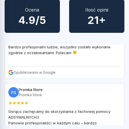
Opublikowano w Google
Ocena
Ilosć opinii
4.9/5
21+
Marcel Hel
MH
Bardzo profesjonalni ludzie, wszystko zostało wykonane
zgodnie z oczekiwaniami. Polecam
Opublikowano w Google
Promka Store
PS
Promka Store
Gorąco zachęcamy do skorzystania z fachowej pomocy
ADSYMALNYCH:)
Panowie profesjonaliści w każdym calu – bardzo
sympatyczni, życzliwi i pozytywnie nastawieni do ludzi. W