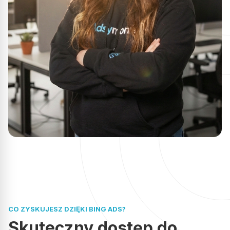
wygląda, wszystko rzetelnie, uczciwie i czytelnie dla klienta,
polecam!
Opublikowano w Google
Paweł Leńczuk
PL
Świetna współpraca od początku do końca. Wszystko
dopięte na ostatni guzik, pełen profesjonalizm.
Zdecydowanie polecam i życzę dalszych sukcesów!
Opublikowano w Google
CO ZYSKUJESZ DZIĘKI BING ADS?
Michał Opałka
MO
Skuteczny dostęp do