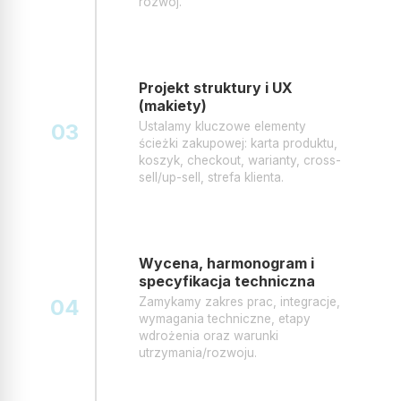
rozwój.
Projekt struktury i UX
(makiety)
03
Ustalamy kluczowe elementy
ścieżki zakupowej: karta produktu,
koszyk, checkout, warianty, cross-
sell/up-sell, strefa klienta.
Wycena, harmonogram i
specyfikacja techniczna
04
Zamykamy zakres prac, integracje,
wymagania techniczne, etapy
wdrożenia oraz warunki
utrzymania/rozwoju.