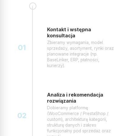
Kontakt i wstępna
konsultacja
Zbieramy wymagania, model
01
sprzedaży, asortyment, rynki oraz
planowane integracje (np.
BaseLinker, ERP, płatności,
kurierzy).
Analiza i rekomendacja
rozwiązania
Dobieramy platformę
02
(WooCommerce / PrestaShop /
custom), architekturę kategorii,
strukturę danych i zakres
funkcjonalny pod sprzedaż oraz