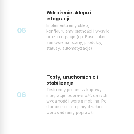
Wdrożenie sklepu i
integracji
Implementujemy sklep,
05
konfigurujemy płatności i wysyłki
oraz integracje (np. BaseLinker:
zamówienia, stany, produkty,
statusy, automatyzacje).
Testy, uruchomienie i
stabilizacja
Testujemy proces zakupowy,
06
integracje, poprawność danych,
wydajność i wersję mobilną. Po
starcie monitorujemy działanie i
wprowadzamy poprawki.