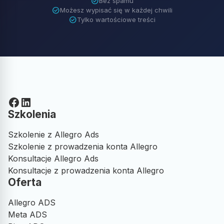
check_circle
Bez spamu
check_circle
Możesz wypisać się w każdej chwili
check_circle
Tylko wartościowe treści
Facebook
LinkedIn
Szkolenia
Szkolenie z Allegro Ads
Szkolenie z prowadzenia konta Allegro
Konsultacje Allegro Ads
Konsultacje z prowadzenia konta Allegro
Oferta
Allegro ADS
Meta ADS