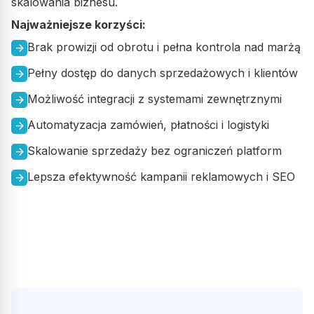
skalowania biznesu.
Najważniejsze korzyści:
Brak prowizji od obrotu i pełna kontrola nad marżą
arrow_forward
Pełny dostęp do danych sprzedażowych i klientów
arrow_forward
Możliwość integracji z systemami zewnętrznymi
arrow_forward
Automatyzacja zamówień, płatności i logistyki
arrow_forward
Skalowanie sprzedaży bez ograniczeń platform
arrow_forward
Lepsza efektywność kampanii reklamowych i SEO
arrow_forward