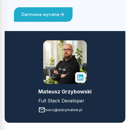
arrow_forward
Darmowa wycena
Mateusz Grzybowski
Full Stack Developer
email
biuro@adsymalnie.pl