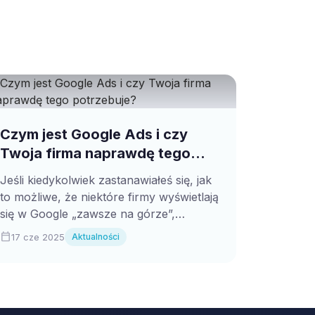
Czym jest Google Ads i czy
Twoja firma naprawdę tego
potrzebuje?
Jeśli kiedykolwiek zastanawiałeś się, jak
to możliwe, że niektóre firmy wyświetlają
się w Google „zawsze na górze”,
odpowiedź brzmi: Google...
calendar_today
17 cze 2025
Aktualności