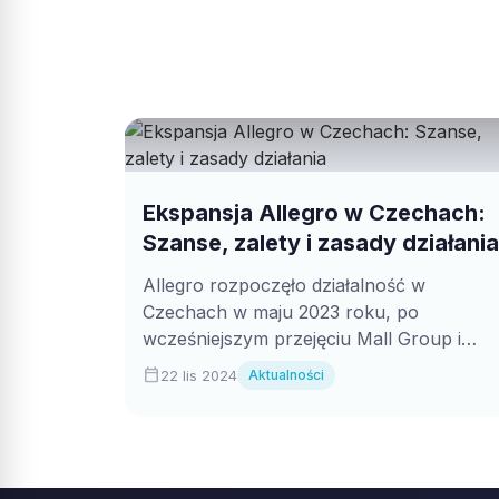
Ekspansja Allegro w Czechach:
Szanse, zalety i zasady działania
Allegro rozpoczęło działalność w
Czechach w maju 2023 roku, po
wcześniejszym przejęciu Mall Group i
We|Do. Platforma dynamicznie rozwija
calendar_today
22 lis 2024
Aktualności
się...