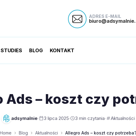
ADRES E-MAIL
biuro@adsymalnie.
 STUDIES
BLOG
KONTAKT
o Ads – koszt czy po
adsymalnie
·
calendar_today
3 lipca 2025
·
schedule
3 min czytania
·
tag
Aktualności
Home
Blog
Aktualności
Allegro Ads – koszt czy potrzeba