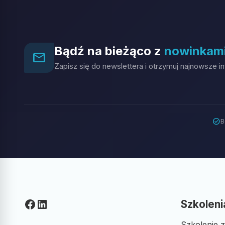
Bądź na bieżąco z
nowinkam
mail_outline
Zapisz się do newslettera i otrzymuj najnowsze i
check_circle
B
Facebook
LinkedIn
Szkoleni
Szkolenie z