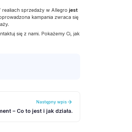
 W realiach sprzedaży w Allegro
jest
 poprowadzona kampania zwraca się
aży.
ontaktuj się z nami. Pokażemy Ci, jak
arrow_forward
Następny wpis
ent – Co to jest i jak działa.