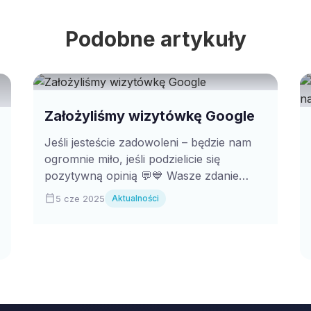
Podobne artykuły
Założyliśmy wizytówkę Google
Jeśli jesteście zadowoleni – będzie nam
ogromnie miło, jeśli podzielicie się
pozytywną opinią 💬💙 Wasze zdanie
naprawdę ma znaczenie! Nie...
calendar_today
5 cze 2025
Aktualności