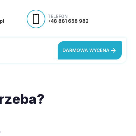
TELEFON
pl
+48 881 658 982
arrow_forward
DARMOWA WYCENA
trzeba?
?