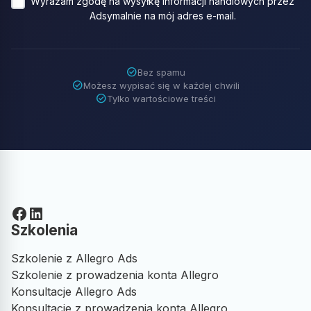
Wyrażam zgodę na wysyłkę informacji handlowych przez
Adsymalnie na mój adres e-mail.
check_circle
Bez spamu
check_circle
Możesz wypisać się w każdej chwili
check_circle
Tylko wartościowe treści
Facebook
LinkedIn
Szkolenia
Szkolenie z Allegro Ads
Szkolenie z prowadzenia konta Allegro
Konsultacje Allegro Ads
Konsultacje z prowadzenia konta Allegro