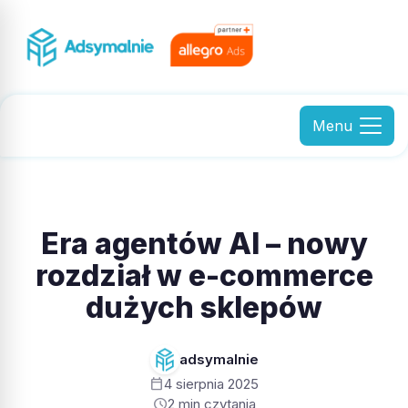
Menu
Era agentów AI – nowy
rozdział w e-commerce
dużych sklepów
adsymalnie
calendar_today
4 sierpnia 2025
schedule
2 min czytania