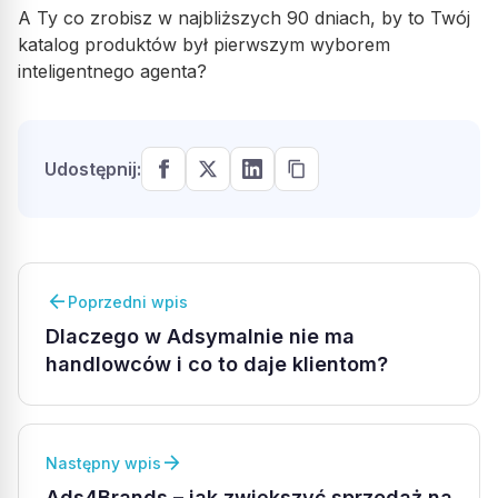
A Ty co zrobisz w najbliższych 90 dniach, by to Twój
katalog produktów był
pierwszym wyborem
inteligentnego agenta?
Udostępnij:
arrow_back
Poprzedni wpis
Dlaczego w Adsymalnie nie ma
handlowców i co to daje klientom?
arrow_forward
Następny wpis
Ads4Brands – jak zwiększyć sprzedaż na