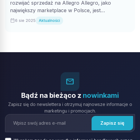
rozwijać sprzedaż na Allegro Allegro, jako
największy marketplace w Polsce, jest
codziennym miejscem zakupów...
calendar_today
6 sie 2025
Aktualności
mail_outline
Bądź na bieżąco z
nowinkami
Zapisz się do newslettera i otrzymuj najnowsze informacje o
marketingu i promocjach.