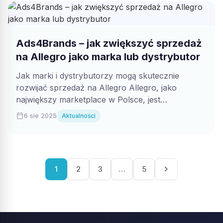
Ads4Brands – jak zwiększyć sprzedaż
na Allegro jako marka lub dystrybutor
Jak marki i dystrybutorzy mogą skutecznie
rozwijać sprzedaż na Allegro Allegro, jako
największy marketplace w Polsce, jest
codziennym miejscem zakupów...
calendar_today
6 sie 2025
Aktualności
Stronicowanie
chevron_right
1
2
3
…
5
wpisów