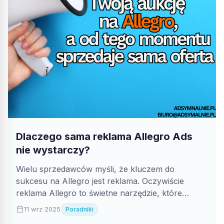
Dlaczego sama reklama Allegro Ads
nie wystarczy?
Wielu sprzedawców myśli, że kluczem do
sukcesu na Allegro jest reklama. Oczywiście
reklama Allegro to świetne narzędzie, które
przyciąga ruch...
calendar_today
11 wrz 2025
Poradniki