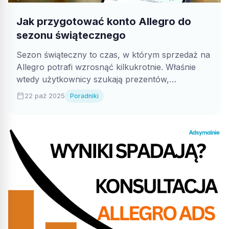
Jak przygotować konto Allegro do
sezonu świątecznego
Sezon świąteczny to czas, w którym sprzedaż na
Allegro potrafi wzrosnąć kilkukrotnie. Właśnie
wtedy użytkownicy szukają prezentów,
akcesoriów świątecznych i...
calendar_today
22 paź 2025
Poradniki