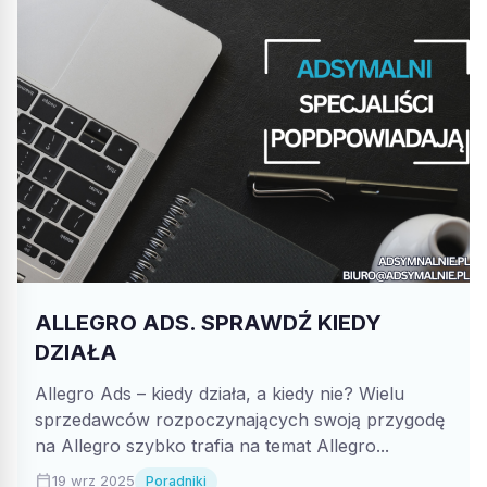
ALLEGRO ADS. SPRAWDŹ KIEDY
DZIAŁA
Allegro Ads – kiedy działa, a kiedy nie? Wielu
sprzedawców rozpoczynających swoją przygodę
na Allegro szybko trafia na temat Allegro...
calendar_today
19 wrz 2025
Poradniki