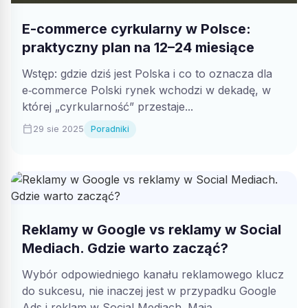
E-commerce cyrkularny w Polsce:
praktyczny plan na 12–24 miesiące
Wstęp: gdzie dziś jest Polska i co to oznacza dla
e‑commerce Polski rynek wchodzi w dekadę, w
której „cyrkularność” przestaje...
calendar_today
29 sie 2025
Poradniki
Reklamy w Google vs reklamy w Social
Mediach. Gdzie warto zacząć?
Wybór odpowiedniego kanału reklamowego klucz
do sukcesu, nie inaczej jest w przypadku Google
Ads i reklam w Social Mediach. Mają...