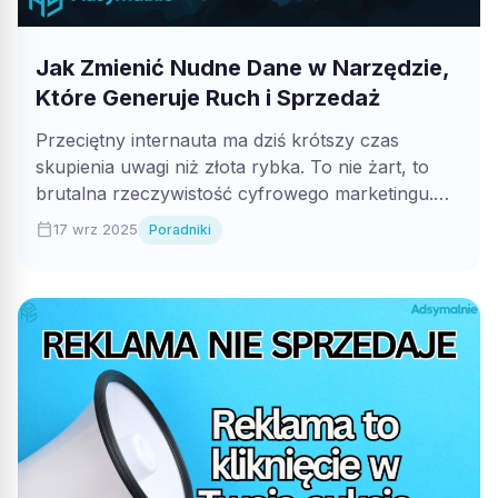
Jak Zmienić Nudne Dane w Narzędzie,
Które Generuje Ruch i Sprzedaż
Przeciętny internauta ma dziś krótszy czas
skupienia uwagi niż złota rybka. To nie żart, to
brutalna rzeczywistość cyfrowego marketingu.
W...
calendar_today
17 wrz 2025
Poradniki