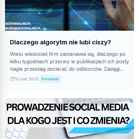
Dlaczego algorytm nie lubi ciszy?
Wielu właścicieli firm zastanawia się, dlaczego po
kilku tygodniach przerwy w publikacjach ich posty
nagle przestają docierać do odbiorców. Zasięgi...
calendar_today
10 paź 2025
Poradniki