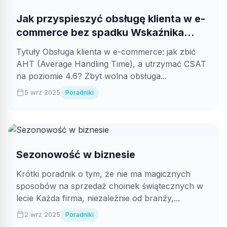
Jak przyspieszyć obsługę klienta w e-
commerce bez spadku Wskaźnika
Satysfakcji Klienta (CSAT)?
Tytuły Obsługa klienta w e-commerce: jak zbić
AHT (Average Handling Time), a utrzymać CSAT
na poziomie 4.6? Zbyt wolna obsługa...
calendar_today
5 wrz 2025
Poradniki
Sezonowość w biznesie
Krótki poradnik o tym, że nie ma magicznych
sposobów na sprzedaż choinek świątecznych w
lecie Każda firma, niezależnie od branży,...
calendar_today
2 wrz 2025
Poradniki