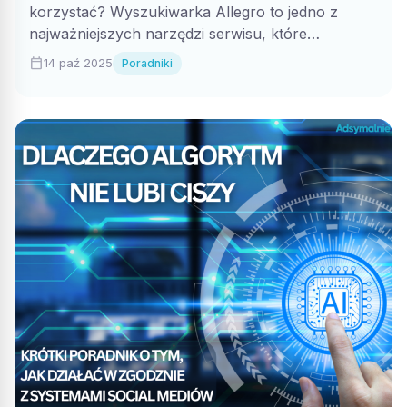
korzystać? Wyszukiwarka Allegro to jedno z
najważniejszych narzędzi serwisu, które
pozwala...
calendar_today
14 paź 2025
Poradniki