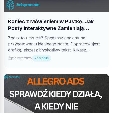
Koniec z Mówieniem w Pustkę. Jak
Posty Interaktywne Zamieniają
Obserwatorów w Lojalną Społeczność.
Znasz to uczucie? Spędzasz godziny na
przygotowaniu idealnego posta. Dopracowujesz
grafikę, piszesz błyskotliwy tekst, klikasz
"Publikuj" i... cisza. Kilka polubień,...
calendar_today
27 wrz 2025
Poradniki