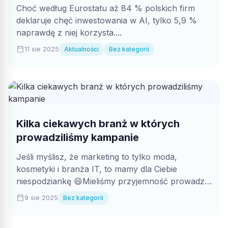
dni
Choć według Eurostatu aż 84 % polskich firm
deklaruje chęć inwestowania w AI, tylko 5,9 %
naprawdę z niej korzysta....
calendar_today
11 sie 2025
Aktualności
Bez kategorii
Kilka ciekawych branż w których
prowadziliśmy kampanie
Jeśli myślisz, że marketing to tylko moda,
kosmetyki i branża IT, to mamy dla Ciebie
niespodziankę 😄Mieliśmy przyjemność prowadzić
kampanie...
calendar_today
9 sie 2025
Bez kategorii