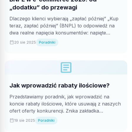
„dodatku” do przewagi
Dlaczego klienci wybierają „zapłać później” „Kup
teraz, zapłać później” (BNPL) to odpowiedź na
dwa realne napięcia konsumentów: napięte
budżety oraz...
calendar_today
20 sie 2025
Poradniki
article
Jak wprowadzić rabaty ilościowe?
Przedstawiamy poradnik, jak wprowadzić na
koncie rabaty ilościowe, które usuwają z naszych
ofert oferty konkurencji. Znika zakładka
"Podobne oferty" która...
calendar_today
19 sie 2025
Poradniki