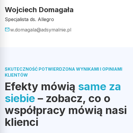
Wojciech Domagała
Specjalista ds. Allegro
Z bardzo długiego doświadczenia z Adsymalnie, mogę
polecić w 100%, pełen profesjonalizm, jakość usług i dbałość
email
w.domagala@adsymalnie.pl
o Klienta na najwyższym poziomie.
Opublikowano w Google
SKUTECZNOŚĆ POTWIERDZONA WYNIKAMI I OPINIAMI
Marcel Hel
MH
KLIENTÓW
Efekty mówią
same za
Bardzo profesjonalni ludzie, wszystko zostało wykonane
siebie
– zobacz, co o
zgodnie z oczekiwaniami. Polecam
współpracy mówią nasi
klienci
Opublikowano w Google