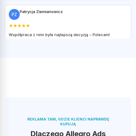
Patrycja Ziemianowicz
PZ
Współpraca z nimi była najlepszą decyzją – Polecam!
Opublikowano w Google
Dawid Nawrocki
DN
Profesjonalne podejście do klienta oraz przyjazna atmosfera.
Szkolenie oceniam na 5+
REKLAMA TAM, GDZIE KLIENCI NAPRAWDĘ
Opublikowano w Google
KUPUJĄ
Dlaczego Allegro Ads