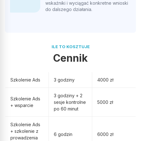
wskaźniki i wyciągać konkretne wnioski
Ania Dzim
AD
do dalszego działania.
Polecam firmę w 100% Na każde pytanie szybka rzeczowa
odpowiedź, kontakt łatwy i szybki.
ILE TO KOSZTUJE
Cennik
Opublikowano w Google
Aleksander Przetocki
AP
Szkolenie Ads
3 godziny
4000 zł
3 godziny + 2
POLECAM W 100% Pełen profesjonalizm Efekty mega
Szkolenie Ads
sesje kontrolne
5000 zł
zadowalające
+ wsparcie
po 60 minut
Szkolenie Ads
Opublikowano w Google
+ szkolenie z
6 godzin
6000 zł
prowadzenia