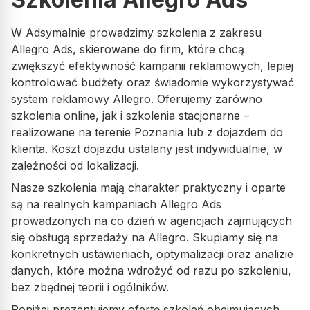
eMAG ADS
W Adsymalnie prowadzimy szkolenia z zakresu
Erli ADS
Allegro Ads, skierowane do firm, które chcą
zwiększyć efektywność kampanii reklamowych, lepiej
kontrolować budżety oraz świadomie wykorzystywać
SEO
system reklamowy Allegro. Oferujemy zarówno
szkolenia online, jak i szkolenia stacjonarne –
Bing ADS
realizowane na terenie Poznania lub z dojazdem do
klienta. Koszt dojazdu ustalany jest indywidualnie, w
TikTok ADS
zależności od lokalizacji.
Nasze szkolenia mają charakter praktyczny i oparte
Pinterest ADS
są na realnych kampaniach Allegro Ads
prowadzonych na co dzień w agencjach zajmujących
się obsługą sprzedaży na Allegro. Skupiamy się na
Sklepy internetowe
konkretnych ustawieniach, optymalizacji oraz analizie
danych, które można wdrożyć od razu po szkoleniu,
Strony internetowe
bez zbędnej teorii i ogólników.
Poniżej prezentujemy ofertę szkoleń obejmujących