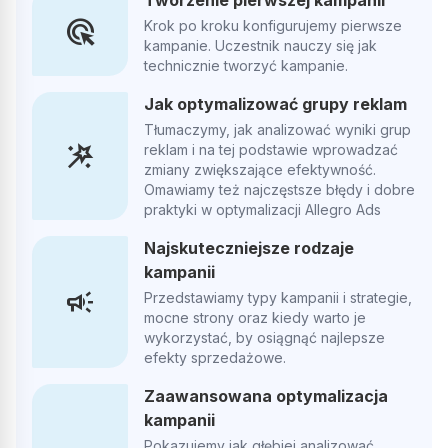
ads_click
Krok po kroku konfigurujemy pierwsze
kampanie. Uczestnik nauczy się jak
technicznie tworzyć kampanie.
Jak optymalizować grupy reklam
Tłumaczymy, jak analizować wyniki grup
wand_stars
reklam i na tej podstawie wprowadzać
zmiany zwiększające efektywność.
Omawiamy też najczęstsze błędy i dobre
praktyki w optymalizacji Allegro Ads
Patrycja Ziemianowicz
PZ
Najskuteczniejsze rodzaje
kampanii
campaign
Przedstawiamy typy kampanii i strategie,
Współpraca z nimi była najlepszą decyzją – Polecam!
mocne strony oraz kiedy warto je
wykorzystać, by osiągnąć najlepsze
efekty sprzedażowe.
Opublikowano w Google
Zaawansowana optymalizacja
kampanii
Dawid Nawrocki
Pokazujemy jak głębiej analizować