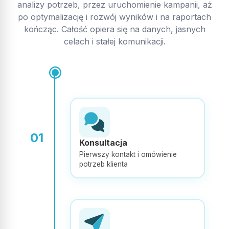
zauważalny wzrost naszej sprzedaży. Szczególnie polecam
analizy potrzeb, przez uruchomienie kampanii, aż
Pana Mateusza.
po optymalizację i rozwój wyników i na raportach
kończąc. Całość opiera się na danych, jasnych
expand_more
celach i stałej komunikacji.
Pokaż więcej
Opublikowano w Google
Axel Panek
AP
Szczerze polecam, indywidualne podejście do klienta
01
Konsultacja
Pierwszy kontakt i omówienie
potrzeb klienta
Opublikowano w Google
Paweł Leńczuk
PL