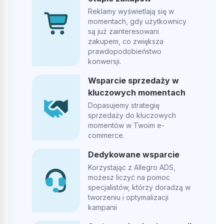
Reklamy wyświetlają się w
Aleksander Przetocki
AP
momentach, gdy użytkownicy
są już zainteresowani
zakupem, co zwiększa
prawdopodobieństwo
POLECAM W 100% Pełen profesjonalizm Efekty mega
konwersji.
zadowalające
Wsparcie sprzedaży w
kluczowych momentach
Opublikowano w Google
Dopasujemy strategię
sprzedaży do kluczowych
momentów w Twoim e-
Patryk Zajma
PZ
commerce.
Dedykowane wsparcie
Współpracuję z Adsymalnie już ponad rok w zakresie Allegro
Korzystając z Allegro ADS,
Ads i zdecydowanie mogę polecić tę agencję. Od początku
możesz liczyć na pomoc
widzę realne efekty — kampanie są dobrze prowadzone, a
specjalistów, którzy doradzą w
wyniki sprzedażowe rosną. Bardzo dobry kontakt, szybkie
tworzeniu i optymalizacji
reakcje na zmiany i konkretne podejście do optymalizacji.
kampanii
Profesjonalni, skuteczni i naprawdę znają się na swojej