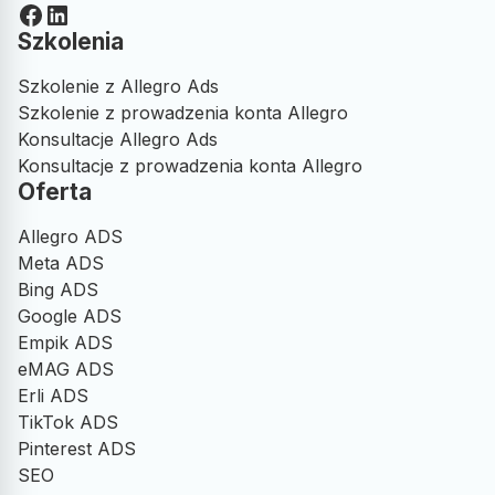
Facebook
LinkedIn
Szkolenia
Patryk Zajma
PZ
Szkolenie z Allegro Ads
Szkolenie z prowadzenia konta Allegro
Współpracuję z Adsymalnie już ponad rok w zakresie Allegro
Konsultacje Allegro Ads
Ads i zdecydowanie mogę polecić tę agencję. Od początku
Konsultacje z prowadzenia konta Allegro
widzę realne efekty — kampanie są dobrze prowadzone, a
Oferta
wyniki sprzedażowe rosną. Bardzo dobry kontakt, szybkie
reakcje na zmiany i konkretne podejście do optymalizacji.
Allegro ADS
Profesjonalni, skuteczni i naprawdę znają się na swojej
Meta ADS
pracy. Polecam każdemu, kto chce wycisnąć z Allegro Ads
expand_more
Pokaż więcej
Bing ADS
maksimum
Google ADS
Opublikowano w Google
Empik ADS
eMAG ADS
Beata Sokołowska
Erli ADS
BS
TikTok ADS
Pinterest ADS
Bardzo profesjonalne szkolenie, kompetentni prowadzący.
SEO
Polecam .