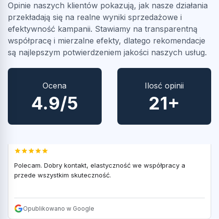
Opinie naszych klientów pokazują, jak nasze działania
Przemysław Wiśniewski
PW
przekładają się na realne wyniki sprzedażowe i
efektywność kampanii. Stawiamy na transparentną
współpracę i mierzalne efekty, dlatego rekomendacje
Super,Firma bardzo przyjazna, Otwarta na nowe
są najlepszym potwierdzeniem jakości naszych usług.
pomysły,weryfikuje bardzo fajnie rynek i dostosowuje do
możliwości sprzedażowych! MEGA!
Ocena
Ilosć opinii
Opublikowano w Google
4.9/5
21+
Tomasz Regucki
TR
Polecam. Dobry kontakt, elastyczność we współpracy a
przede wszystkim skuteczność.
Opublikowano w Google