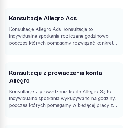
Tomasz Regucki
TR
Konsultacje Allegro Ads
Konsultacje Allegro Ads Konsultacje to
Polecam. Dobry kontakt, elastyczność we współpracy a
indywidualne spotkania rozliczane godzinowo,
przede wszystkim skuteczność.
podczas których pomagamy rozwiązać konkretne
problemy związane z prowadzeniem i
optymalizacją...
Opublikowano w Google
Konsultacje z prowadzenia konta
Patrycja Ziemianowicz
Allegro
PZ
Konsultacje z prowadzenia konta Allegro Są to
indywidualne spotkania wykupywane na godziny,
Współpraca z nimi była najlepszą decyzją – Polecam!
podczas których pomagamy w bieżącej pracy z
kontem...
Opublikowano w Google