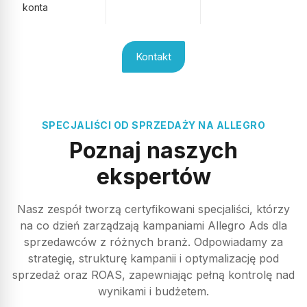
konta
Patryk Zajma
PZ
Kontakt
Współpracuję z Adsymalnie już ponad rok w zakresie Allegro
Ads i zdecydowanie mogę polecić tę agencję. Od początku
widzę realne efekty — kampanie są dobrze prowadzone, a
wyniki sprzedażowe rosną. Bardzo dobry kontakt, szybkie
reakcje na zmiany i konkretne podejście do optymalizacji.
SPECJALIŚCI OD SPRZEDAŻY NA ALLEGRO
Profesjonalni, skuteczni i naprawdę znają się na swojej
pracy. Polecam każdemu, kto chce wycisnąć z Allegro Ads
Poznaj naszych
expand_more
Pokaż więcej
maksimum
ekspertów
Opublikowano w Google
Nasz zespół tworzą certyfikowani specjaliści, którzy
Beata Sokołowska
BS
na co dzień zarządzają kampaniami Allegro Ads dla
sprzedawców z różnych branż. Odpowiadamy za
strategię, strukturę kampanii i optymalizację pod
Bardzo profesjonalne szkolenie, kompetentni prowadzący.
sprzedaż oraz ROAS, zapewniając pełną kontrolę nad
Polecam .
wynikami i budżetem.