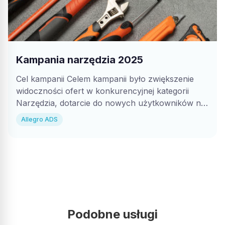
Marcel Hel
MH
Bardzo profesjonalni ludzie, wszystko zostało wykonane
Kampania narzędzia 2025
zgodnie z oczekiwaniami. Polecam
Cel kampanii Celem kampanii było zwiększenie
widoczności ofert w konkurencyjnej kategorii
Opublikowano w Google
Narzędzia, dotarcie do nowych użytkowników na
górnym etapie lejka...
Allegro ADS
Przemysław Wiśniewski
PW
Super,Firma bardzo przyjazna, Otwarta na nowe
pomysły,weryfikuje bardzo fajnie rynek i dostosowuje do
możliwości sprzedażowych! MEGA!
Podobne usługi
Opublikowano w Google