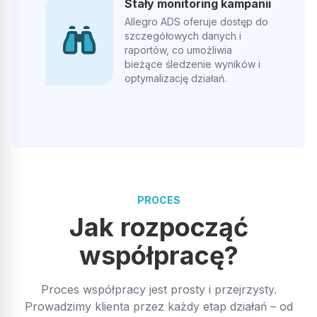
pracy. Polecam każdemu, kto chce wycisnąć z Allegro Ads
Stały monitoring kampanii
expand_more
Pokaż więcej
maksimum
Allegro ADS oferuje dostęp do
Opublikowano w Google
szczegółowych danych i
raportów, co umożliwia
bieżące śledzenie wyników i
Beata Sokołowska
optymalizację działań.
BS
Bardzo profesjonalne szkolenie, kompetentni prowadzący.
Polecam .
Opublikowano w Google
PROCES
Jak rozpocząć
Dawid Hild
DH
współpracę?
Proces współpracy jest prosty i przejrzysty.
Rzetelność, bardzo dobry kontakt i zauważalne rezultaty.
Zaangażowanie oraz skuteczne działania przełożyły się na
Prowadzimy klienta przez każdy etap działań – od