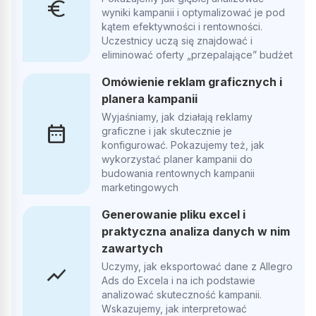
DN
euro
wyniki kampanii i optymalizować je pod
kątem efektywności i rentowności.
Uczestnicy uczą się znajdować i
Profesjonalne podejście do klienta oraz przyjazna atmosfera.
eliminować oferty „przepalające” budżet
Szkolenie oceniam na 5+
Omówienie reklam graficznych i
planera kampanii
Opublikowano w Google
Wyjaśniamy, jak działają reklamy
date_range
graficzne i jak skutecznie je
konfigurować. Pokazujemy też, jak
Damian Nowka
DN
wykorzystać planer kampanii do
budowania rentownych kampanii
marketingowych
Współpracujemy już parę miesięcy i naprawdę dobrze to
Generowanie pliku excel i
wygląda, wszystko rzetelnie, uczciwie i czytelnie dla klienta,
praktyczna analiza danych w nim
polecam!
zawartych
Uczymy, jak eksportować dane z Allegro
show_chart
Ads do Excela i na ich podstawie
Opublikowano w Google
analizować skuteczność kampanii.
Wskazujemy, jak interpretować