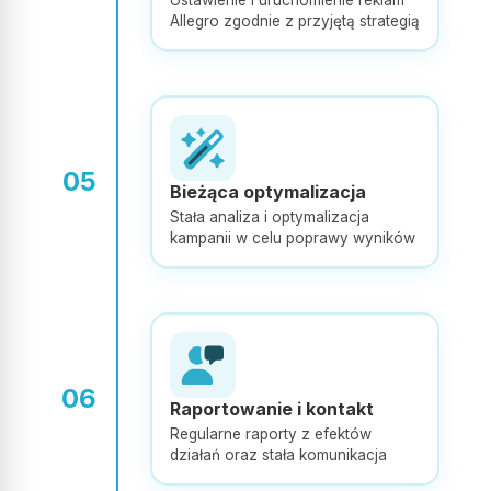
Allegro zgodnie z przyjętą strategią
Profesjonalne podejście, świetna komunikacja i realne efekty.
Od samego początku współpraca przebiegała sprawnie,
rzeczowo i z pełnym zaangażowaniem, dzięki ich działaniom
nasza sprzedaż wyraźnie poszła w górę.
Polecam wszystkim!
expand_more
05
Pokaż więcej
Bieżąca optymalizacja
Stała analiza i optymalizacja
Opublikowano w Google
kampanii w celu poprawy wyników
dixidi 7
D7
Super profesjonaliści. Gorąco Polecam
06
Raportowanie i kontakt
Regularne raporty z efektów
Opublikowano w Google
działań oraz stała komunikacja