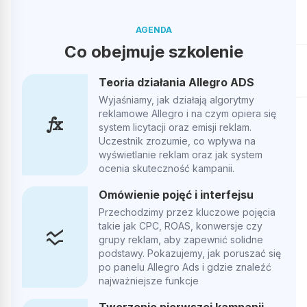
AGENDA
Co obejmuje szkolenie
Teoria działania Allegro ADS
Wyjaśniamy, jak działają algorytmy
reklamowe Allegro i na czym opiera się
function
system licytacji oraz emisji reklam.
Uczestnik zrozumie, co wpływa na
wyświetlanie reklam oraz jak system
ocenia skuteczność kampanii.
Omówienie pojęć i interfejsu
Przechodzimy przez kluczowe pojęcia
takie jak CPC, ROAS, konwersje czy
ssid_chart
grupy reklam, aby zapewnić solidne
podstawy. Pokazujemy, jak poruszać się
po panelu Allegro Ads i gdzie znaleźć
najważniejsze funkcje
Tworzenie pierwszej kampanii