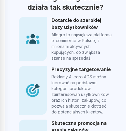
Damian Nowka
działa tak skutecznie?
DN
Dotarcie do szerokiej
Współpracujemy już parę miesięcy i naprawdę dobrze to
bazy użytkowników
wygląda, wszystko rzetelnie, uczciwie i czytelnie dla klienta,
Allegro to największa platforma
polecam!
e-commerce w Polsce, z
milionami aktywnych
kupujących, co zwiększa
Opublikowano w Google
szanse na sprzedaż.
Precyzyjne targetowanie
Ania Dzim
Reklamy Allegro ADS można
AD
kierować na podstawie
kategorii produktów,
zainteresowań użytkowników
Polecam firmę w 100% Na każde pytanie szybka rzeczowa
oraz ich historii zakupów, co
odpowiedź, kontakt łatwy i szybki.
pozwala skutecznie dotrzeć
do potencjalnych klientów.
Opublikowano w Google
Skuteczna promocja na
etapie zakupów