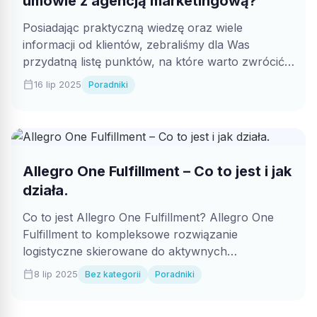
umowie z agencją marketingową?
Posiadając praktyczną wiedzę oraz wiele
informacji od klientów, zebraliśmy dla Was
przydatną listę punktów, na które warto zwrócić
uwagę podczas...
calendar_today
16 lip 2025
Poradniki
Allegro One Fulfillment – Co to jest i jak
działa.
Co to jest Allegro One Fulfillment? Allegro One
Fulfillment to kompleksowe rozwiązanie
logistyczne skierowane do aktywnych
sprzedawców na platformie Allegro....
calendar_today
8 lip 2025
Bez kategorii
Poradniki