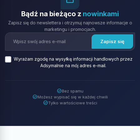
Bądź na bieżąco z
nowinkami
Zapisz się do newslettera i otrzymuj najnowsze informacje o
marketingu i promocjach.
Wyrażam zgodę na wysyłkę informacji handlowych przez
Adsymalnie na mój adres e-mail.
check_circle
Bez spamu
check_circle
Możesz wypisać się w każdej chwili
check_circle
Tylko wartościowe treści