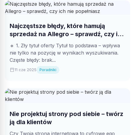
Najczęstsze błędy, które hamują
sprzedaż na Allegro – sprawdź, czy ich
nie popełniasz
🔹 1. Zły tytuł oferty Tytuł to podstawa – wpływa
nie tylko na pozycję w wynikach wyszukiwania.
Częste błędy: brak...
calendar_today
11 cze 2025
Poradniki
Nie projektuj strony pod siebie – twórz
ją dla klientów
Czy Twoja strona internetowa to cyfrowe ego