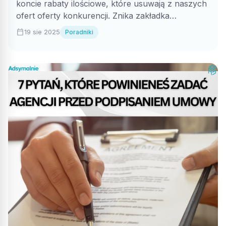
koncie rabaty ilościowe, które usuwają z naszych
ofert oferty konkurencji. Znika zakładka
"Podobne oferty" która...
calendar_today
19 sie 2025
Poradniki