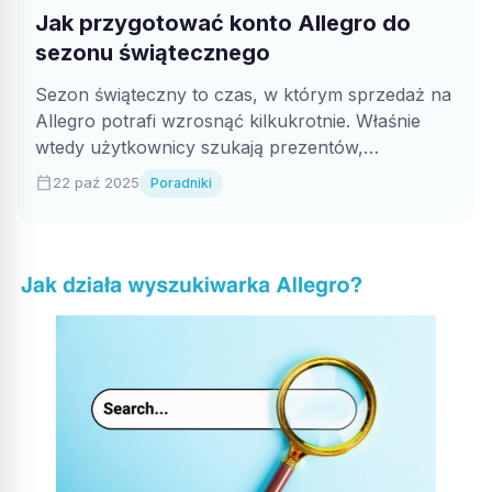
Jak przygotować konto Allegro do
sezonu świątecznego
Sezon świąteczny to czas, w którym sprzedaż na
Allegro potrafi wzrosnąć kilkukrotnie. Właśnie
wtedy użytkownicy szukają prezentów,
akcesoriów świątecznych i...
calendar_today
22 paź 2025
Poradniki