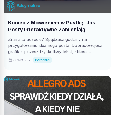
Koniec z Mówieniem w Pustkę. Jak
Posty Interaktywne Zamieniają
Obserwatorów w Lojalną Społeczność.
Znasz to uczucie? Spędzasz godziny na
przygotowaniu idealnego posta. Dopracowujesz
grafikę, piszesz błyskotliwy tekst, klikasz
"Publikuj" i... cisza. Kilka polubień,...
calendar_today
27 wrz 2025
Poradniki