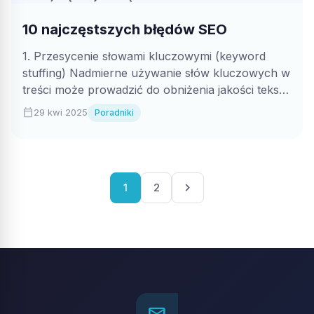
10 najczęstszych błędów SEO
1. Przesycenie słowami kluczowymi (keyword
stuffing) Nadmierne używanie słów kluczowych w
treści może prowadzić do obniżenia jakości tekstu
i zniechęcić...
calendar_today
29 kwi 2025
Poradniki
Stronicowanie
chevron_right
1
2
wpisów
mail_outline