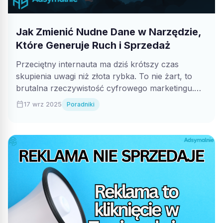
Jak Zmienić Nudne Dane w Narzędzie,
Które Generuje Ruch i Sprzedaż
Przeciętny internauta ma dziś krótszy czas
skupienia uwagi niż złota rybka. To nie żart, to
brutalna rzeczywistość cyfrowego marketingu.
W...
calendar_today
17 wrz 2025
Poradniki