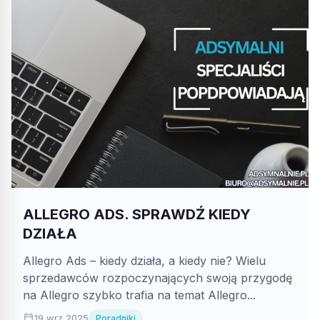
ALLEGRO ADS. SPRAWDŹ KIEDY
DZIAŁA
Allegro Ads – kiedy działa, a kiedy nie? Wielu
sprzedawców rozpoczynających swoją przygodę
na Allegro szybko trafia na temat Allegro...
calendar_today
19 wrz 2025
Poradniki