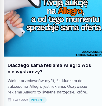
Dlaczego sama reklama Allegro Ads
nie wystarczy?
Wielu sprzedawców myśli, że kluczem do
sukcesu na Allegro jest reklama. Oczywiście
reklama Allegro to świetne narzędzie, które
przyciąga ruch...
calendar_today
11 wrz 2025
Poradniki