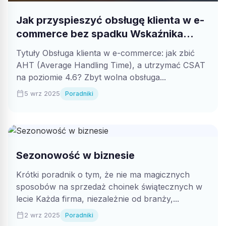
Jak przyspieszyć obsługę klienta w e-
commerce bez spadku Wskaźnika
Satysfakcji Klienta (CSAT)?
Tytuły Obsługa klienta w e-commerce: jak zbić
AHT (Average Handling Time), a utrzymać CSAT
na poziomie 4.6? Zbyt wolna obsługa...
calendar_today
5 wrz 2025
Poradniki
Sezonowość w biznesie
Krótki poradnik o tym, że nie ma magicznych
sposobów na sprzedaż choinek świątecznych w
lecie Każda firma, niezależnie od branży,...
calendar_today
2 wrz 2025
Poradniki