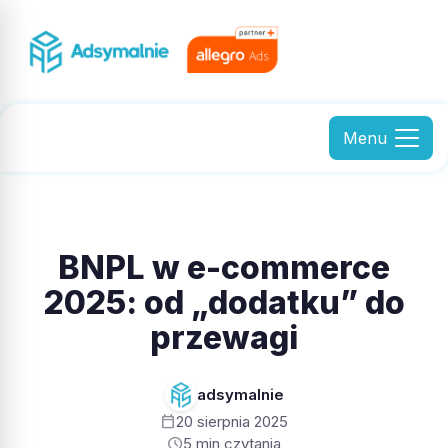
Menu
BNPL w e-commerce
2025: od „dodatku” do
przewagi
adsymalnie
calendar_today
20 sierpnia 2025
schedule
5 min czytania