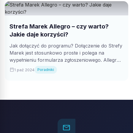
Strefa Marek Allegro – czy warto?
Jakie daje korzyści?
Jak dołączyć do programu? Dołączenie do Strefy
Marek jest stosunkowo proste i polega na
wypełnieniu formularza zgłoszeniowego. Allegro
weryfikuje, czy...
calendar_today
1 paź 2024
Poradniki
mail_outline