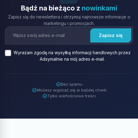
Bądź na bieżąco z
nowinkami
Zapisz się do newslettera i otrzymuj najnowsze informacje o
marketingu i promocjach.
Wyrażam zgodę na wysyłkę informacji handlowych przez
Adsymalnie na mój adres e-mail.
check_circle
Bez spamu
check_circle
Możesz wypisać się w każdej chwili
check_circle
Tylko wartościowe treści