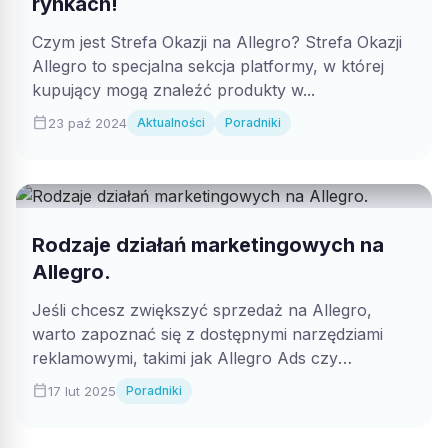
rynkach!
Czym jest Strefa Okazji na Allegro? Strefa Okazji
Allegro to specjalna sekcja platformy, w której
kupujący mogą znaleźć produkty w...
calendar_today
23 paź 2024
Aktualności
Poradniki
Rodzaje działań marketingowych na
Allegro.
Jeśli chcesz zwiększyć sprzedaż na Allegro,
warto zapoznać się z dostępnymi narzędziami
reklamowymi, takimi jak Allegro Ads czy
Promocje, i...
calendar_today
17 lut 2025
Poradniki