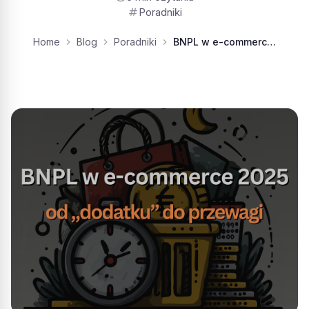
tag
Poradniki
Home
Blog
Poradniki
BNPL w e-commerce 2025: od „dodatku” do przewagi