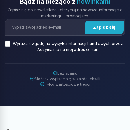
Bądź na bieżąco z
nowinkami
Zapisz się do newslettera i otrzymuj najnowsze informacje o
marketingu i promocjach.
Wyrażam zgodę na wysyłkę informacji handlowych przez
Adsymalnie na mój adres e-mail.
check_circle
Bez spamu
check_circle
Możesz wypisać się w każdej chwili
check_circle
Tylko wartościowe treści