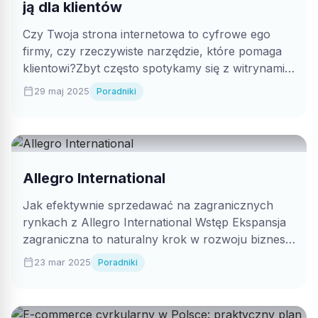
ją dla klientów
Czy Twoja strona internetowa to cyfrowe ego
firmy, czy rzeczywiste narzędzie, które pomaga
klientowi?Zbyt często spotykamy się z witrynami,
które...
calendar_today
29 maj 2025
Poradniki
Allegro International
Jak efektywnie sprzedawać na zagranicznych
rynkach z Allegro International Wstęp Ekspansja
zagraniczna to naturalny krok w rozwoju biznesu
e-commerce. Dzięki...
calendar_today
23 mar 2025
Poradniki