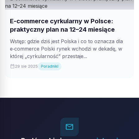
E-commerce cyrkularny w Polsce:
praktyczny plan na 12–24 miesiące
Wstęp: gdzie dziś jest Polska i co to oznacza dla
e‑commerce Polski rynek wchodzi w dekadę, w
której „cyrkularność” przestaje...
calendar_today
29 sie 2025
Poradniki
mail_outline